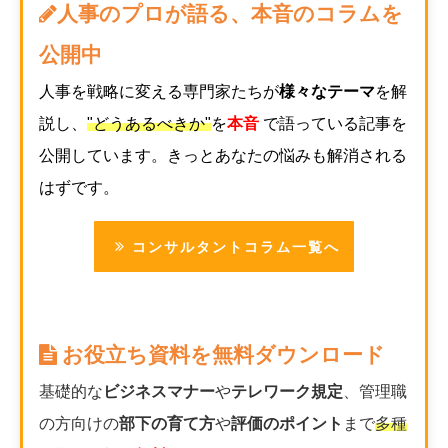
人事のプロが語る、本音のコラムを
公開中
人事を戦略に変える専門家たちが
様々なテーマ
を解
説し、
"どうあるべきか"
を
本音
で語っている記事を
公開しています。きっとあなたの悩みも解消される
はずです。
コンサルタントコラム一覧へ
お役立ち資料を無料ダウンロード
基礎的な
ビジネスマナー
や
テレワーク規定
、管理職
の方向けの
部下の育て方
や
評価のポイント
まで
多種