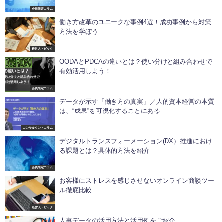
会員限定コラム
働き方改革のユニークな事例4選！成功事例から対策
方法を学ぼう
経営人トピック
OODAとPDCAの違いとは？使い分けと組み合わせで
有効活用しよう！
会員限定コラム
データが示す「働き方の真実」／人的資本経営の本質
は、“成果”を可視化することにある
コンサルタントコラム
デジタルトランスフォーメーション(DX）推進におけ
る課題とは？具体的方法を紹介
会員限定コラム
お客様にストレスを感じさせないオンライン商談ツー
ル徹底比較
経営人トピック
人事データの活用方法と活用例をご紹介