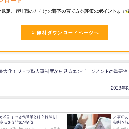
ンロード
ク規定
、管理職の方向けの
部下の育て方
や
評価のポイント
まで
無料ダウンロードページへ
最大化！ジョブ型人事制度から見るエンゲージメントの重要性
2023
が検討すべき代替策とは？解雇を回
人事のあ
意点を専門家が解説
役割を解
トラには踏み切りたくない」こうした葛藤
企業で働