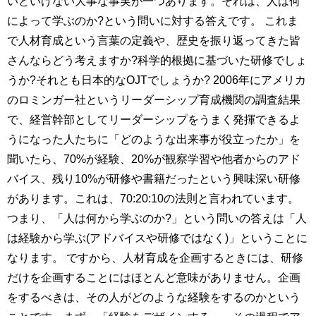
いといけない大事な事実が一つあります。それは、人は何
によって学ぶのか?という問いに対する答えです。 これま
で人材育成という言葉の定義や、歴史を振り返ってきた皆
さんならどう考えますか?科学的根拠に基づいた研修でしょ
うか?それとも日本的なOJTでしょうか? 2006年にアメリカ
のロミンガー社というリーダーシップ育成機関の調査結果
で、経営幹部としてリーダーシップをうまく発揮できるよ
うになった人たちに「どのような出来事が役立ったか」を
聞いたら、70%が経験、20%が観察学習や他者からのアド
バイス、残り10%が研修や書籍だったという興味深い研修
があります。これは、70:20:10の法則と言われています。
つまり、「人は何から学ぶのか?」という問いの答えは「人
は経験から学ぶ(アドバイスや研修ではなく)」ということに
なります。 ですから、人材育成を企画するときには、研修
だけを企画することにはほとんど意味がありません。企画
をするべきは、その人がどのような経験をするのかという