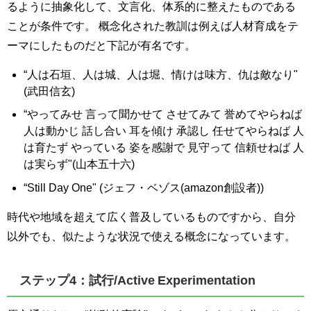
るように抽象化して、文言化、体系的に整えたものである
ことが条件です。 概念化された教訓は例えば人材育成をテ
ーマにしたものだと下記が有名です。
“人は石垣、人は城、人は堀、情けは味方、仇は敵なり"
(武田信玄)
“やってみせ 言って聞かせて させてみて 誉めてやらねば
人は動かじ 話し合い 耳を傾け 承認し 任せてやらねば 人
は育たず やっている 姿を感謝で 見守って 信頼せねば 人
は実らず"(山本五十六)
“Still Day One" (ジェフ・ベゾス(amazon創設者))
時代や地域を超えて広く普及しているものですから、自分
以外でも、似たような状況で使える概念になっています。
ステップ4：試行/Active Experimentation