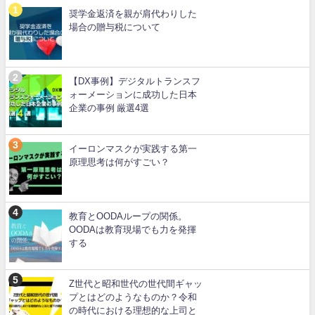
奨学金返済を親が肩代わりした
場合の贈与税について
【DX事例】デジタルトランスフ
ォーメーションに成功した日本
企業の事例 厳選4選
イーロンマスクが実践する第一
原理思考は何がすごい？
教育とOODAループの関係。
OODAは教育現場でも力を発揮
する
Z世代と昭和世代の世代間ギャッ
プとはどのようなものか？令和
の時代における理想的な上司と