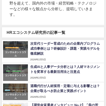
野を超えて、国内外の市場・経営戦略・テクノロジ
ーなどの様々な観点から分析し、提唱していきま
す。
HRエコシステム研究所の記事一覧
次世代リーダー育成のための企業内プログラム
成功事例とは？研修設計・課題・実践モデルを
コンサルタントコラ
徹底解説
ム
2026年2月5日
生成AIと人事データ分析とは？人材マネジメン
トを変革する最新活用法と注意点
コンサルタントコラ
2026年2月5日
ム
退職代行が人材採用・定着に与える影響とは？
企業が取るべき防止策と実践ポイント
コンサルタントコラ
2026年2月5日
ム
【奨学金返還者インタビュー No.2】「母の苦