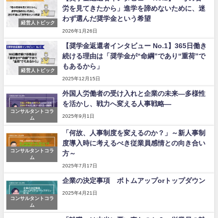
労を見てきたから」進学を諦めないために、迷
わず選んだ奨学金という希望
経営人トピック
2026年1月26日
【奨学金返還者インタビュー No.1】365日働き
続ける理由は「奨学金が“命綱”であり“重荷”で
もあるから」
経営人トピック
2025年12月15日
外国人労働者の受け入れと企業の未来―多様性
を活かし、戦力へ変える人事戦略―
コンサルタントコラ
2025年9月1日
ム
「何故、人事制度を変えるのか？」～新人事制
度導入時に考えるべき従業員感情との向き合い
コンサルタントコラ
方～
ム
2025年7月17日
企業の決定事項 ボトムアップorトップダウン
2025年4月21日
コンサルタントコラ
ム