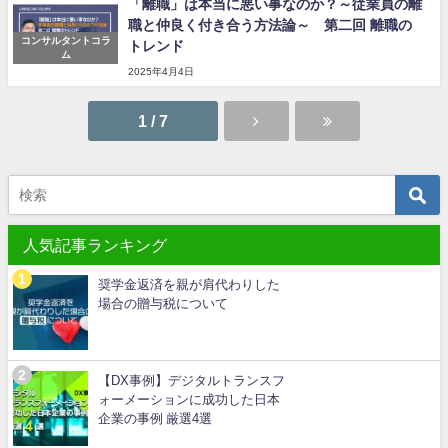
「離職」は本当に悪い事なのか？～従業員の離
職と仲良く付き合う方法論～ 第二回 離職の
コンサルタントコラ
トレンド
ム
2025年4月4日
1 / 7
人気記事ランキング
奨学金返済を親が肩代わりした
場合の贈与税について
【DX事例】デジタルトランスフ
ォーメーションに成功した日本
企業の事例 厳選4選