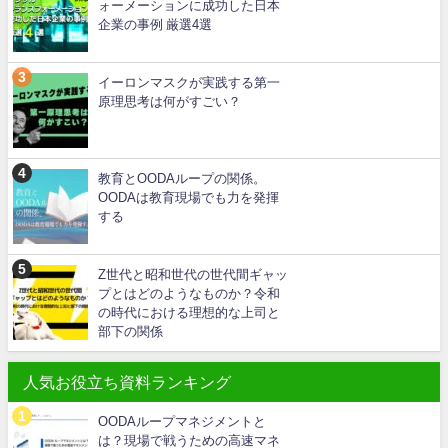
ォーメーションに成功した日本
企業の事例 厳選4選
イーロンマスクが実践する第一
原理思考は何がすごい？
教育とOODAループの関係。
OODAは教育現場でも力を発揮
する
Z世代と昭和世代の世代間ギャッ
プとはどのようなものか？令和
の時代における理想的な上司と
部下の関係
人気お役立ち資料ランキング
OODAループマネジメントと
は？現場で戦うための高速マネ