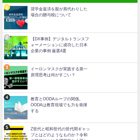
奨学金返済を親が肩代わりした
場合の贈与税について
【DX事例】デジタルトランスフ
ォーメーションに成功した日本
企業の事例 厳選4選
イーロンマスクが実践する第一
原理思考は何がすごい？
教育とOODAループの関係。
OODAは教育現場でも力を発揮
する
Z世代と昭和世代の世代間ギャッ
プとはどのようなものか？令和