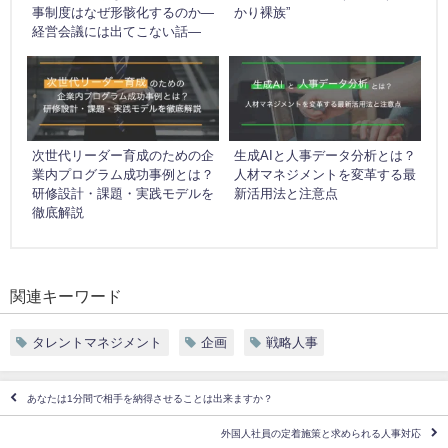
事制度はなぜ形骸化するのか―
かり裸族”
経営会議には出てこない話―
次世代リーダー育成のための企
生成AIと人事データ分析とは？
業内プログラム成功事例とは？
人材マネジメントを変革する最
研修設計・課題・実践モデルを
新活用法と注意点
徹底解説
関連キーワード
タレントマネジメント
企画
戦略人事
あなたは1分間で相手を納得させることは出来ますか？
外国人社員の定着施策と求められる人事対応