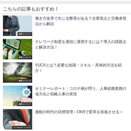
こちらの記事もおすすめ！
働き方改革で生じる弊害がある？企業視点と労働者視
点から解説
経営人トピック
テレワーク制度を適切に運用するには？導入の課題点
と解決方法！
経営人トピック
VUCAとは？必要な知識・スキル・具体的方法を紹
介！
経営人トピック
セミナーレポート：コロナ禍が問う、人事総務業務の
省力化と戦略人事の実現
経営人トピック
激動の時代の目標管理～OKRで変革を加速させる～
コンサルタントコラム