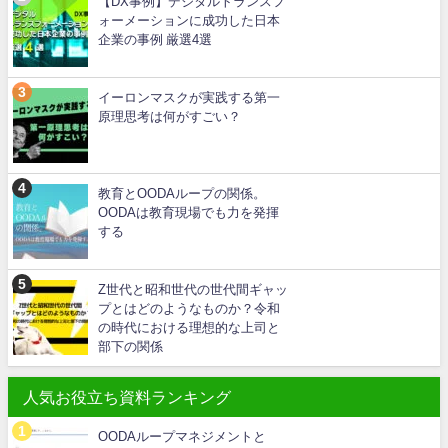
【DX事例】デジタルトランスフ
ォーメーションに成功した日本
企業の事例 厳選4選
イーロンマスクが実践する第一
原理思考は何がすごい？
教育とOODAループの関係。
OODAは教育現場でも力を発揮
する
Z世代と昭和世代の世代間ギャッ
プとはどのようなものか？令和
の時代における理想的な上司と
部下の関係
人気お役立ち資料ランキング
OODAループマネジメントと