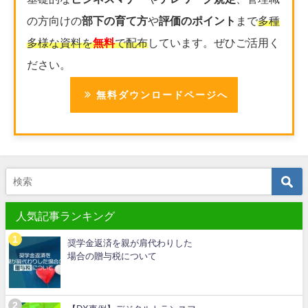
の方向けの
部下の育て方
や
評価のポイント
まで
多種
多様な資料を
無料
で配布
しています。ぜひご活用く
ださい。
無料ダウンロードページへ
人気記事ランキング
奨学金返済を親が肩代わりした
場合の贈与税について