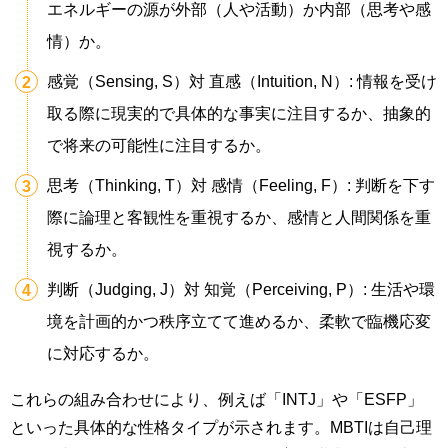
エネルギーの源が外部（人や活動）か内部（思考や感
情）か。
感覚（
Sensing, S
）対 直感（
Intuition, N
）
:
情報を受け
取る際に現実的で具体的な事実に注目するか、抽象的
で将来の可能性に注目するか。
思考（
Thinking, T
）対 感情（
Feeling, F
）
:
判断を下す
際に論理と客観性を重視するか、感情と人間関係を重
視するか。
判断（
Judging, J
）対 知覚（
Perceiving, P
）
:
生活や環
境を計画的かつ秩序立てて進めるか、柔軟で臨機応変
に対応するか。
これらの組み合わせにより、例えば「
INTJ
」や「
ESFP
」
といった具体的な性格タイプが示されます。
MBTI
は自己理