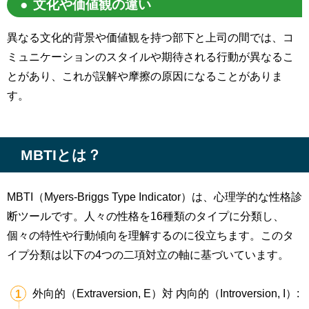
文化や価値観の違い
異なる文化的背景や価値観を持つ部下と上司の間では、コ
ミュニケーションのスタイルや期待される行動が異なるこ
とがあり、これが誤解や摩擦の原因になることがありま
す。
MBTIとは？
MBTI（
Myers-Briggs Type Indicator
）は、心理学的な性格診
断ツールです。人々の性格を
16
種類のタイプに分類し、
個々の特性や行動傾向を理解するのに役立ちます。このタ
イプ分類は以下の
4
つの二項対立の軸に基づいています。
外向的（
Extraversion, E
）対 内向的（
Introversion, I
）
: