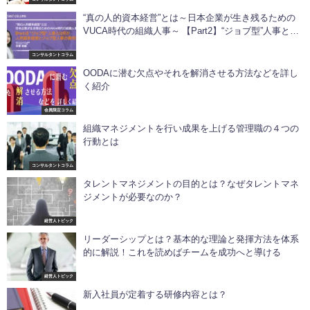
“真の人的資本経営”とは～日本企業が生き残るための
VUCA時代の組織人事～ 【Part2】“ジョブ型”人事とは
何か ―人的資本経営とジョブ型人事の親和性
コンサルタントコラム
OODAに潜む欠点やそれを解消させる方法などを詳し
く紹介
会員限定コラム
組織マネジメントを行い成果を上げる管理職の４つの
行動とは
コンサルタントコラム
タレントマネジメントの目的とは？なぜタレントマネ
ジメントが必要なのか？
経営人トピック
リーダーシップとは？基本的な理論と発揮方法を体系
的に解説！これを読めばチームを成功へと導ける
経営人トピック
新入社員が定着する研修内容とは？