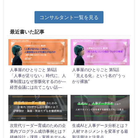
コンサルタント一覧を見る
最近書いた記事
人事屋のひとりごと 第6話
人事屋のひとりごと 第5話
「人事が足りない」時代に、人
「見える化」という名の“うっ
事制度はなぜ形骸化するのか―
かり裸族”
経営会議には出てこない話―
次世代リーダー育成のための企
生成AIと人事データ分析とは？
業内プログラム成功事例とは？
人材マネジメントを変革する最
研修設計・課題・実践モデルを
新活用法と注意点