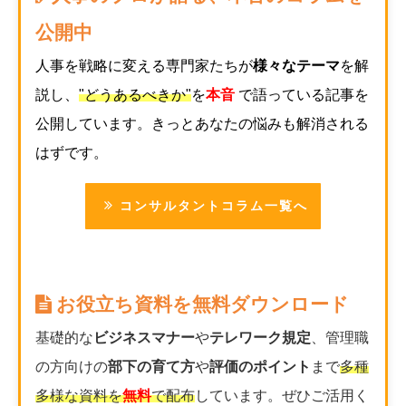
公開中
人事を戦略に変える専門家たちが
様々なテーマ
を解
説し、
"どうあるべきか"
を
本音
で語っている記事を
公開しています。きっとあなたの悩みも解消される
はずです。
コンサルタントコラム一覧へ
お役立ち資料を無料ダウンロード
基礎的な
ビジネスマナー
や
テレワーク規定
、管理職
の方向けの
部下の育て方
や
評価のポイント
まで
多種
多様な資料を
無料
で配布
しています。ぜひご活用く