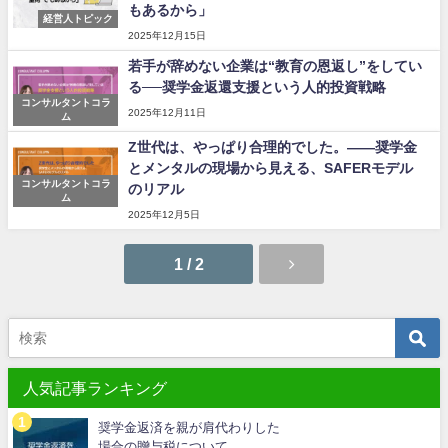
もあるから」
経営人トピック
2025年12月15日
若手が辞めない企業は“教育の恩返し”をしてい
る──奨学金返還支援という人的投資戦略
コンサルタントコラ
2025年12月11日
ム
Z世代は、やっぱり合理的でした。――奨学金
とメンタルの現場から見える、SAFERモデル
コンサルタントコラ
のリアル
ム
2025年12月5日
1 / 2
人気記事ランキング
奨学金返済を親が肩代わりした
場合の贈与税について