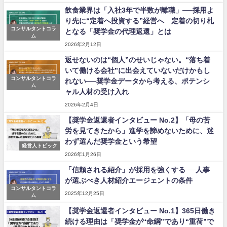
飲食業界は「入社3年で半数が離職」──採用よ
り先に“定着へ投資する”経営へ 定着の切り札
コンサルタントコラ
となる「奨学金の代理返還」とは
ム
2026年2月12日
返せないのは“個人”のせいじゃない。“落ち着
いて働ける会社”に出会えていないだけかもし
コンサルタントコラ
れない──奨学金データから考える、ポテンシ
ム
ャル人材の受け入れ
2026年2月4日
【奨学金返還者インタビュー No.2】「母の苦
労を見てきたから」進学を諦めないために、迷
わず選んだ奨学金という希望
経営人トピック
2026年1月26日
「信頼される紹介」が採用を強くする──人事
が選ぶべき人材紹介エージェントの条件
コンサルタントコラ
2025年12月25日
ム
【奨学金返還者インタビュー No.1】365日働き
続ける理由は「奨学金が“命綱”であり“重荷”で