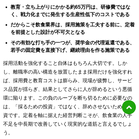
教育・立ち上がりにかかる約65万円は、研修費ではな
く、戦力化までに発生する生産性低下のコストである
だからこそ飲食業界は、採用施策を工夫する前に、定着
を前提とした設計が不可欠となる
その有効な打ち手の一つが、奨学金の代理返還である、
若手の固定費を直接下げ、継続理由を作る施策である
採用活動を強化すること自体はもちろん大切です。しか
し、離職率の高い構造を放置したまま採用だけを強化すれ
ば、採用費と教育コストは膨らみ、現場が疲弊し、サービ
ス品質が揺らぎ、結果としてさらに人が辞めるという悪循
環に陥ります。この負のループを断ち切るために必要なの
は、「採るための投資」ではなく、辞めさせないための投
資です。定着を軸に据えた経営判断こそが、飲食業の人手
不足を中長期で改善していく現実的な道筋と言えるでしょ
う。