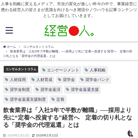
人事を戦略に変えるメディア。市況の変化が激しい昨今の中で、事業経営に
携わる経営人の皆さまが意識を向けるべき潮流やノウハウを記事コンテンツ
としてお届けしていきます。
ホーム
コンサルタントコラム
飲食業界は「入社3年で半数が離職」──採用より先に“定着へ投資する”経営へ 定着の切
り札となる「奨学金の代理返還」とは
コンサルタントコラム
エンゲージメント
人事戦略
人材採用
人材育成
奨学金
奨学金バンク
奨学金制度
奨学金返済
奨学金返還支援
奨学金返還支援制度
定着
飲食業界は「入社3年で半数が離職」──採用より
先に“定着へ投資する”経営へ 定着の切り札とな
る「奨学金の代理返還」とは
2026年2月12日
2026年2月12日