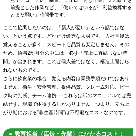
見学、ロープレ、練習、フォロー付き作業、ミス修正を
前提とした作業など、「働いてはいるが、利益換算する
とまだ弱い」時間帯です。
ここで協調したいのは、「新人が悪い」という話ではな
い、という点です。どれだけ優秀な人材でも、入社直後は
覚えることが多く、スピードも品質も安定しません。その
ため、給与2か月分の中には、必ず「売上に直結しない時
間」が含まれます。これは個人差ではなく、構造上避けら
れないものです。
さらに飲食業の場合、覚える内容は業務手順だけではあり
ません。衛生・安全管理、提供品質、クレーム対応、ピー
ク時の判断、チーム連携──これらは紙のマニュアルでは完
結せず、現場で体得するしかありません。つまり、立ち上
がり期における"非生産時間"は不可避なコストなのです。
教育担当（店長・先輩）にかかるコスト：