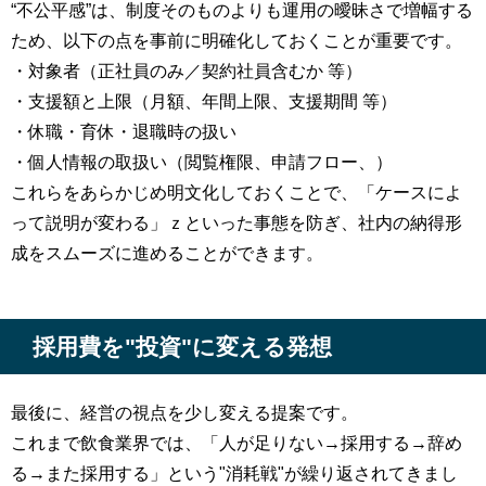
“不公平感”は、制度そのものよりも運用の曖昧さで増幅する
ため、以下の点を事前に明確化しておくことが重要です。
・対象者（正社員のみ／契約社員含むか 等）
・支援額と上限（月額、年間上限、支援期間 等）
・休職・育休・退職時の扱い
・個人情報の取扱い（閲覧権限、申請フロー、）
これらをあらかじめ明文化しておくことで、「ケースによ
って説明が変わる」ｚといった事態を防ぎ、社内の納得形
成をスムーズに進めることができます。
採用費を"投資"に変える発想
最後に、経営の視点を少し変える提案です。
これまで飲食業界では、「人が足りない→採用する→辞め
る→また採用する」という"消耗戦"が繰り返されてきまし