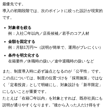
最優先です。
導入の初期段階では、次のポイントに絞った設計が現実的
です。
対象者を絞る
例：入社◯年以内／店長候補／若手のコア人材
金額を固定する
例：月額1万円〜（説明が簡単で、運用がブレにくい）
条件を明文化する
在籍要件／休職時の扱い／途中退職時の扱い など
また、制度導入時に必ず論点となるのが「公平性」です。
この点については、制度の位置づけを「採用施策」ではな
く「定着投資」として明確にし、対象設計を「新卒限定」
にしないことが重要です。
たとえば「在籍◯年以内」を対象とすれば、既存社員にも
説明が通りやすくなります。"後から入った人だけ得をす