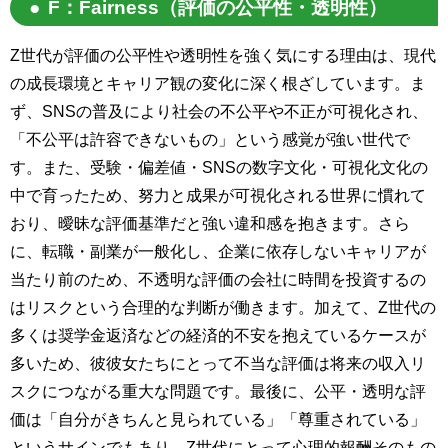
F：Fairness（評価の公平性・透明性）
Z世代が評価の公平性や透明性を強く気にする理由は、現代
の成長環境とキャリア観の変化に深く根ざしています。ま
ず、SNSの普及により社会の不公平や不正が可視化され、
「不公平は許容できないもの」という感覚が強い世代で
す。また、受験・偏差値・SNSの数字文化・可視化文化の
中で育ったため、努力と成果が可視化される世界に慣れて
おり、曖昧な評価基準だと強い違和感を抱きます。さら
に、転職・副業が一般化し、企業に依存しないキャリアが
当たり前のため、不透明な評価の会社に時間を投資するの
はリスクという合理的な判断が働きます。加えて、Z世代の
多くは奨学金返済などの経済的不安を抱えているケースが
多いため、彼彼女たちにとって不当な評価は将来の収入リ
スクにつながる重大な問題です。最後に、公平・透明な評
価は「自分がきちんと見られている」「尊重されている」
というサインでもあり、Z世代にとって心理的報酬そのもの