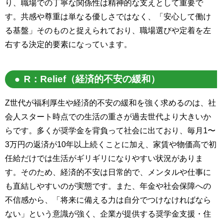
り、職場での丁寧な関係性は精神的な支えとして重要で
す。共感や尊重は単なる優しさではなく、「安心して働け
る基盤」そのものと捉えられており、職場選びや定着を左
右する決定的要素になっています。
R：Relief（経済的不安の緩和）
Z世代が福利厚生や経済的不安の緩和を強く求めるのは、社
会人スタート時点での生活の重さが過去世代より大きいか
らです。多くが奨学金を背負って社会に出ており、毎月1〜
3万円の返済が10年以上続くことに加え、家賃や物価高で初
任給だけでは生活がギリギリになりやすい状況がありま
す。そのため、経済的不安は日常的で、メンタルや仕事に
も直結しやすいのが実態です。また、年金や社会保障への
不信感から、「将来に備える力は自分でつけなければなら
ない」という意識が強く、企業が提供する奨学金支援・住