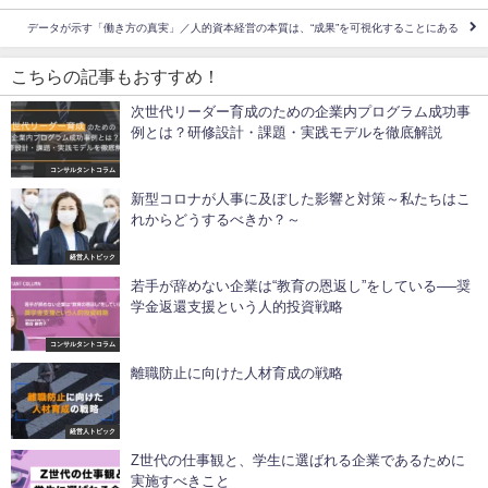
データが示す「働き方の真実」／人的資本経営の本質は、“成果”を可視化することにある
こちらの記事もおすすめ！
次世代リーダー育成のための企業内プログラム成功事
例とは？研修設計・課題・実践モデルを徹底解説
コンサルタントコラム
新型コロナが人事に及ぼした影響と対策～私たちはこ
れからどうするべきか？～
経営人トピック
若手が辞めない企業は“教育の恩返し”をしている──奨
学金返還支援という人的投資戦略
コンサルタントコラム
離職防止に向けた人材育成の戦略
経営人トピック
Z世代の仕事観と、学生に選ばれる企業であるために
実施すべきこと