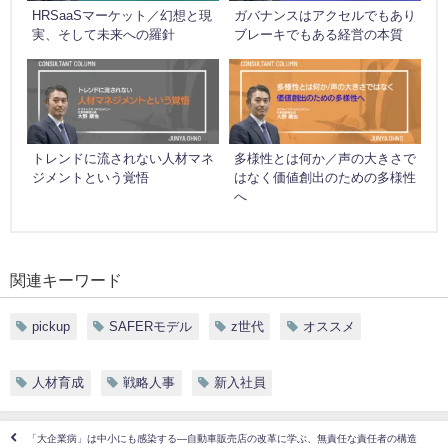
HRSaaSマーケット／幻想と現
ガバナンスはアクセルでもあり
実、そして未来への羅針
ブレーキでもある経営の本質
トレンドに流されない人材マネ
多様性とは何か／声の大きさで
ジメントという覚悟
はなく価値創出のための多様性
へ
関連キーワード
pickup
SAFERモデル
z世代
オススメ
人材育成
戦略人事
新入社員
「大企業病」は中小にも感染する—自動車販売店の改革に学ぶ、無責任な責任者の構造