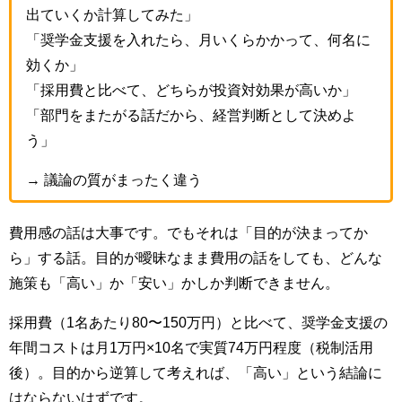
出ていくか計算してみた」
「奨学金支援を入れたら、月いくらかかって、何名に
効くか」
「採用費と比べて、どちらが投資対効果が高いか」
「部門をまたがる話だから、経営判断として決めよ
う」
→ 議論の質がまったく違う
費用感の話は大事です。でもそれは「目的が決まってか
ら」する話。目的が曖昧なまま費用の話をしても、どんな
施策も「高い」か「安い」かしか判断できません。
採用費（
1
名あたり
80
〜
150
万円）と比べて、奨学金支援の
年間コストは月
1
万円
×10
名で実質
74
万円程度（税制活用
後）。目的から逆算して考えれば、「高い」という結論に
はならないはずです。