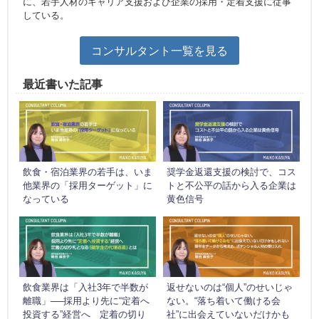
に、若手人材のキャリア支援および企業の採用・定着支援に従事
している。
コンサルタント一覧を見る
最近書いた記事
飲食・宿泊業界の若手は、いま
奨学金返還支援の検討で、コス
他業界の「採用ターゲット」に
トと不公平の話から入る企業は
なっている
黄色信号
飲食業界は「入社3年で半数が
返せないのは“個人”のせいじゃ
離職」──採用より先に“定着へ
ない。“落ち着いて働ける会
投資する”経営へ 定着の切り
社”に出会えていないだけかも