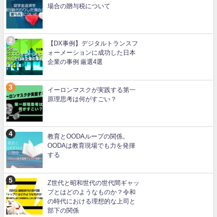
場合の贈与税について
【DX事例】デジタルトランスフ
ォーメーションに成功した日本
企業の事例 厳選4選
イーロンマスクが実践する第一
原理思考は何がすごい？
教育とOODAループの関係。
OODAは教育現場でも力を発揮
する
Z世代と昭和世代の世代間ギャッ
プとはどのようなものか？令和
の時代における理想的な上司と
部下の関係