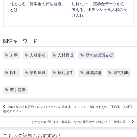
札となる「奨学金の代理返還」
しれない──奨学金データから
とは
考える、ポテンシャル人材の受
け入れ
関連キーワード
人事
人材定着
人材育成
奨学金返還支援
採用
早期離職
福利厚生
組織課題
経営判断
若手定着
2026年の人材育成トレンドについての現在地 ～トレンドに踊らされない「実利型」人材育
成のススメ～
もやもや第7弾 DXで効率化、なのに挑戦が生まれない「生産性の罠」
こちらの記事もおすすめ！