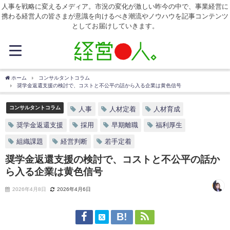
人事を戦略に変えるメディア。市況の変化が激しい昨今の中で、事業経営に
携わる経営人の皆さまが意識を向けるべき潮流やノウハウを記事コンテンツ
としてお届けしていきます。
ホーム
コンサルタントコラム
奨学金返還支援の検討で、コストと不公平の話から入る企業は黄色信号
コンサルタントコラム
人事
人材定着
人材育成
奨学金返還支援
採用
早期離職
福利厚生
組織課題
経営判断
若手定着
奨学金返還支援の検討で、コストと不公平の話か
ら入る企業は黄色信号
2026年4月8日
2026年4月6日