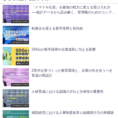
「イマドキ社員」を最強の戦力に変える受け入れ方
──統計データから読み解く、管理職のためのコンプラ
の壁とタイパ指導の最適解──
コンサルタントコラム
転換点を迎える新卒採用と初任給
コンサルタントコラム
SDGsが新卒採用や企業成長に与える影響
経営人トピック
Z世代を形づくった教育環境と、企業が向き合うべき
育成の再設計
コンサルタントコラム
人材育成における認識のずれと主体性の重要性
コンサルタントコラム
病院経営における人事制度改革と組織実行力の再構築