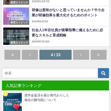
2025年10月7日
経営人トピック
研修は意味がないと思っていませんか？中小企
業が研修効果を最大化するためのポイント
2025年6月3日
経営人トピック
社会人1年目社員が後輩指導に備えるために必
要なスキルと育成戦略
2025年5月19日
経営人トピック
4 / 33
人気記事ランキング
奨学金返済を親が肩代わりした
場合の贈与税について