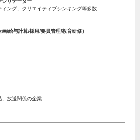
ァシリテーター
ティング、クリエイティブシンキング等多数
/給与計算/採用/要員管理/教育研修）
品、放送関係の企業