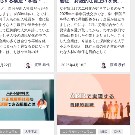
応する構造・学習・人
会社 持続的な賃上げを実現
ジメント ―
するために必要な視点
ると、自分が新入社員だった頃
なぜ賃上げの二極化が起きているのか？
します。 約30年前のことです。
2025年の春季労使交渉では、集中回答日
何千人もの新入社員を一度に迎
を待たずに満額回答を行う企業が目立ち
ような大手銀行や証券会社が、
ました。中には、2月に労働組合からの
して圧倒的な人気を誇っていま
要求書を受け取ってから、わずか数日で
かしその後の環境変化の中で、
満額回答をした企業もありました。こう
企業の多くは合併や再編を経
した企業は、今後さらに深刻化する人手
とはまったく異なる姿になって
不足を見据え、既存人員の引き留めや新
中には、もはや当時の社...
たな人材の確保を目的として...
渡邊 恭代
渡邊 恭代
4月22日
2025年4月18日
タントコラム
人手不足
コンサルタントコラム
MBO
OKR