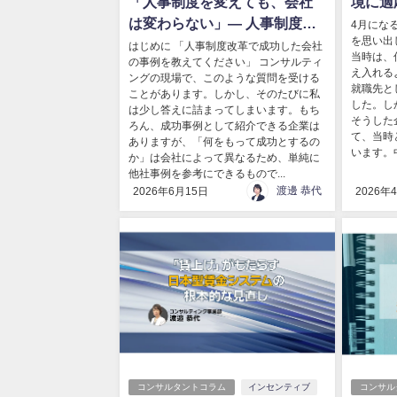
「人事制度を変えても、会社
境に適
は変わらない」― 人事制度改
材マネ
4月にな
を思い出
革の“本当の成功”とは何か ―
はじめに 「人事制度改革で成功した会社
当時は、
の事例を教えてください」 コンサルティ
え入れる
ングの現場で、このような質問を受ける
就職先と
ことがあります。しかし、そのたびに私
した。し
は少し答えに詰まってしまいます。もち
そうした
ろん、成功事例として紹介できる企業は
て、当時
ありますが、「何をもって成功とするの
います。
か」は会社によって異なるため、単純に
他社事例を参考にできるもので...
渡邊 恭代
2026年6月15日
2026年
コンサルタントコラム
インセンティブ
コンサル