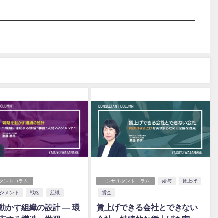
タントコラム
コンサルタントコラム
給与
賃上げ
ジメント
戦略
組織
賃金
動かす組織の設計 ― 環
賃上げできる会社とできない