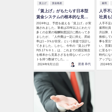
賃上げ
賃金格差
雇用
「賃上げ」がもたらす日本型
人手不
賃金システムの根本的な見直
社員も
し
2024年は、予想を超える「賃上げ」が実
人手不足
施されました。筆者は20年以上にわたり
雇用社員 
多くの企業の報酬制度設計に携わってき
月以降、
ましたが、「人件費は一定に抑え、昇給
推移して
率は1～3％が目安」という前提で設計し
事を受注
てきました。しかし、今年の「賃上げ平
い、営業
均5.17％※１」は、これまでの固定観念
に至るケ
を根本から見直さざるを得ないインパク
時代にな
トを持つ数値でした。...
アップなど
渡邊 恭代
2024年9月11日
2024年