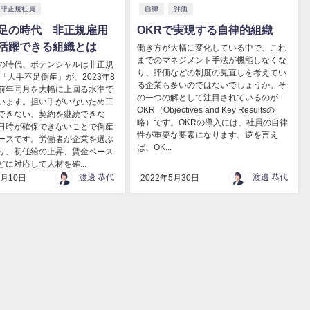
非正規社員
自律
評価
足の時代 非正規雇用
OKRで実現する自律的組織
活躍できる組織とは
働き方が大幅に変化している中で、これ
までのマネジメント手法が機能しなくな
の時代、ポテンシャルは非正規
り、評価などの制度の見直しを考えてい
「人手不足倒産」が、2023年8
る企業も多いのではないでしょうか。そ
前年同月を大幅に上回る水準で
の一つの解として注目されているのが
います。担い手がいないため工
OKR（Objectives and Key Resultsの
できない、契約を継続できな
略）です。OKRの導入には、社員の自律
日時が確保できないことで倒産
性が重要な要素になります。逆を言え
ースです。労働者が企業を選ぶ
ば、OK...
り、初任給の上昇、賃金ベース
に対応して人材を確...
渡邊 恭代
渡邊 恭代
5月10日
2022年5月30日