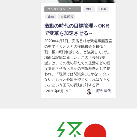
コンサルタントコラム
MBO
OKR
企画
目標実現
激動の時代の目標管理～OKR
で変革を加速させる～
2020年4月7日。安倍首相が緊急事態宣言
の中で「人と人との接触機会を最低7
割、極力8割削減する」と強調していた
場面は記憶に新しい。この「接触8割
減」は、その後の私たちの生活をどの程
度変化させるべきかの判断基準として使
われ、「現状では6割減にしかなってい
ない、もっと外出を控えなければならな
い」という国民の行動に対する評...
渡邊 恭代
2020年6月19日