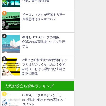
企業の事例 厳選4選
イーロンマスクが実践する第一
原理思考は何がすごい？
教育とOODAループの関係。
OODAは教育現場でも力を発揮
する
Z世代と昭和世代の世代間ギャッ
プとはどのようなものか？令和
の時代における理想的な上司と
部下の関係
人気お役立ち資料ランキング
OODAループマネジメントと
は？現場で戦うための高速マネ
ジメント