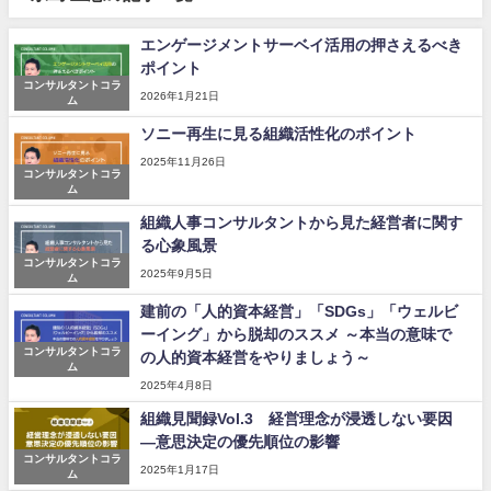
エンゲージメントサーベイ活用の押さえるべき
ポイント
コンサルタントコラ
2026年1月21日
ム
ソニー再生に見る組織活性化のポイント
2025年11月26日
コンサルタントコラ
ム
組織人事コンサルタントから見た経営者に関す
る心象風景
コンサルタントコラ
2025年9月5日
ム
建前の「人的資本経営」「SDGs」「ウェルビ
ーイング」から脱却のススメ ～本当の意味で
コンサルタントコラ
の人的資本経営をやりましょう～
ム
2025年4月8日
組織見聞録Vol.3 経営理念が浸透しない要因
―意思決定の優先順位の影響
コンサルタントコラ
2025年1月17日
ム