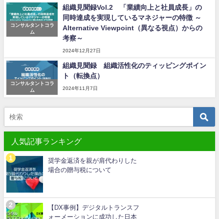
組織見聞録Vol.2 「業績向上と社員成長」の
同時達成を実現しているマネジャーの特徴 ～
コンサルタントコラ
Alternative Viewpoint（異なる視点）からの
ム
考察～
2024年12月27日
組織見聞録 組織活性化のティッピングポイン
ト（転換点）
コンサルタントコラ
2024年11月7日
ム
人気記事ランキング
奨学金返済を親が肩代わりした
場合の贈与税について
【DX事例】デジタルトランスフ
ォーメーションに成功した日本