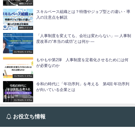
経営人トピック
スキルベース組織とは？特徴やジョブ型との違い・導
入の注意点を解説
経営人トピック
「人事制度を変えても、会社は変わらない」― 人事制
度改革の“本当の成功”とは何か ―
コンサルタントコラム
もやもや第2弾 人事制度を定着化させるためには何
が必要なのか
コンサルタントコラム
令和の時代に「年功序列」を考える 第4回 年功序列
が向いている企業とは
コンサルタントコラム
お役立ち情報