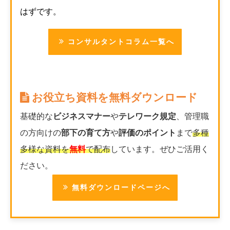
はずです。
コンサルタントコラム一覧へ
お役立ち資料を無料ダウンロード
基礎的な
ビジネスマナー
や
テレワーク規定
、管理職
の方向けの
部下の育て方
や
評価のポイント
まで
多種
多様な資料を
無料
で配布
しています。ぜひご活用く
ださい。
無料ダウンロードページへ