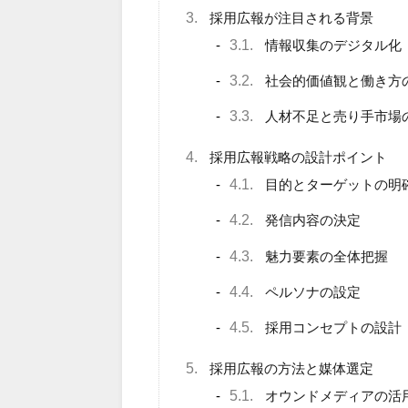
3.
採用広報が注目される背景
3.1.
情報収集のデジタル化
3.2.
社会的価値観と働き方
3.3.
人材不足と売り手市場
4.
採用広報戦略の設計ポイント
4.1.
目的とターゲットの明
4.2.
発信内容の決定
4.3.
魅力要素の全体把握
4.4.
ペルソナの設定
4.5.
採用コンセプトの設計
5.
採用広報の方法と媒体選定
5.1.
オウンドメディアの活