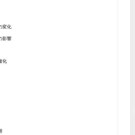
の変化
の影響
確化
用