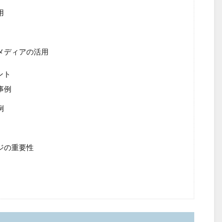
用
メディアの活用
ント
事例
例
ジの重要性