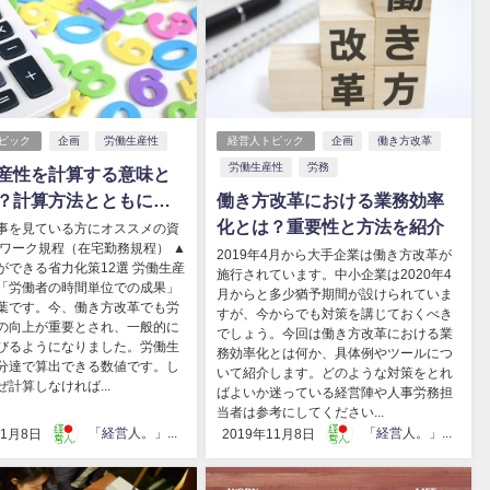
ピック
企画
労働生産性
経営人トピック
企画
働き方改革
労働生産性
労務
産性を計算する意味と
？計算方法とともにご
働き方改革における業務効率
化とは？重要性と方法を紹介
事を見ている方にオススメの資
レワーク規程（在宅勤務規程） ▲
2019年4月から大手企業は働き方改革が
ができる省力化策12選 労働生産
施行されています。中小企業は2020年4
「労働者の時間単位での成果」
月からと多少猶予期間が設けられていま
葉です。今、働き方改革でも労
すが、今からでも対策を講じておくべき
の向上が重要とされ、一般的に
でしょう。今回は働き方改革における業
びるようになりました。労働生
務効率化とは何か、具体例やツールにつ
分達で算出できる数値です。し
いて紹介します。どのような対策をとれ
計算しなければ...
ばよいか迷っている経営陣や人事労務担
当者は参考にしてください...
「経営人。」編集部
「経営人。」編集部
11月8日
2019年11月8日