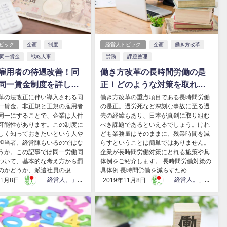
ピック
企画
制度
経営人トピック
企画
働き方改革
同一賃金
戦略人事
労務
課題整理
雇用者の待遇改善！同
働き方改革の長時間労働の是
同一賃金制度を詳しく
正！どのような対策を取れば
よい？
革の法改正に伴い導入される同
働き方改革の重点項目である長時間労働
一賃金。非正規と正規の雇用者
の是正。過労死など深刻な事故に至る過
同一にすることで、企業は人件
去の経緯もあり、日本が真剣に取り組む
可能性があります。この制度に
べき課題であるといえるでしょう。けれ
しく知っておきたいという人や
ども業務量はそのままに、残業時間を減
担当者、経営陣もいるのではな
らすということは簡単ではありません。
うか。この記事では同一労働同
企業が長時間労働対策にとれる施策や具
ついて、基本的な考え方から罰
体例をご紹介します。 長時間労働対策の
のかどうか、派遣社員の扱...
具体例 長時間労働を減らすため...
「経営人。」編集部
「経営人。」編集部
11月8日
2019年11月8日