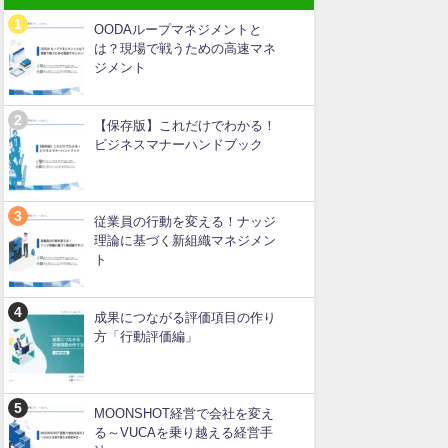
OODAループマネジメントと
は？現場で戦うための高速マネ
ジメント
【保存版】これだけでわかる！
ビジネスマナーハンドブック
従業員の行動を変える！ナッジ
理論に基づく新組織マネジメン
ト
成果につながる評価項目の作り
方「行動評価編」
MOONSHOT経営で会社を変え
る～VUCAを乗り越える経営手