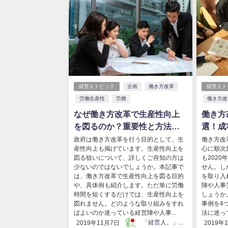
経営人トピック
企画
働き方改革
経営人ト
労働生産性
労務
働き方改
なぜ働き方改革で生産性向上
働き方
を図るのか？重要性と方法を
選！成
紹介
学ぼう
政府は働き方改革を行う目的として、生
働き方改
産性向上も掲げています。生産性向上を
心に順次
図る狙いについて、詳しくご存知の方は
も202
少ないのではないでしょうか。本記事で
せん。し
は、働き方改革で生産性向上を図る目的
を取り入
や、具体例も紹介します。ただ単に労働
陣や人事
時間を短くするだけでは、生産性向上を
しょうか
図れません。どのような取り組みをすれ
事例を4
ばよいのか迷っている経営陣や人事...
法に迷って
「経営人。」編集部
2019年11月7日
2019年