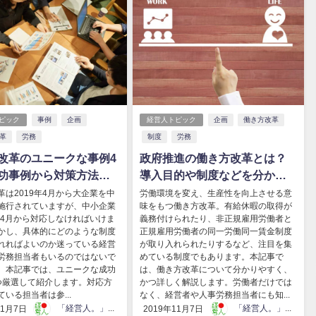
ピック
事例
企画
経営人トピック
企画
働き方改革
革
労務
制度
労務
改革のユニークな事例4
政府推進の働き方改革とは？
功事例から対策方法を
導入目的や制度などを分かり
やすく解説！
革は2019年4月から大企業を中
労働環境を変え、生産性を向上させる意
施行されていますが、中小企業
味をもつ働き方改革。有給休暇の取得が
0年4月から対応しなければいけま
義務付けられたり、非正規雇用労働者と
かし、具体的にどのような制度
正規雇用労働者の同一労働同一賃金制度
れればよいのか迷っている経営
が取り入れられたりするなど、注目を集
労務担当者もいるのではないで
めている制度でもあります。本記事で
。本記事では、ユニークな成功
は、働き方改革について分かりやすく、
つ厳選して紹介します。対応方
かつ詳しく解説します。労働者だけでは
いる担当者は参...
なく、経営者や人事労務担当者にも知...
「経営人。」編集部
「経営人。」編集部
11月7日
2019年11月7日