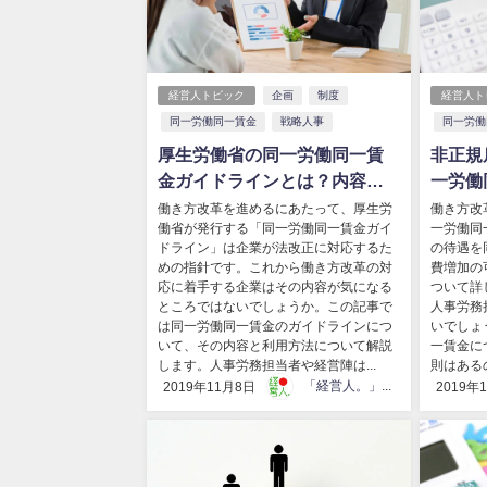
経営人トピック
企画
制度
経営人ト
同一労働同一賃金
戦略人事
同一労働
厚生労働省の同一労働同一賃
非正規
金ガイドラインとは？内容を
一労働
解説！
解説！
働き方改革を進めるにあたって、厚生労
働き方改
働省が発行する「同一労働同一賃金ガイ
一労働同
ドライン」は企業が法改正に対応するた
の待遇を
めの指針です。これから働き方改革の対
費増加の
応に着手する企業はその内容が気になる
ついて詳
ところではないでしょうか。この記事で
人事労務
は同一労働同一賃金のガイドラインにつ
いでしょ
いて、その内容と利用方法について解説
一賃金に
します。人事労務担当者や経営陣は...
則はある
「経営人。」編集部
2019年11月8日
2019年