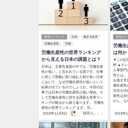
経営人トピック
企画
働き方改革
経営人ト
労働生産性
労務
労働生
労働生産性の世界ランキング
は何か
から見える日本の課題とは？
紹介
▼この記
料 ▲テ
日本は、主要先進国の中でも「労働生産
人事部門
性が低い」と言われている国です。仕事
性とは、
に対して勤勉に取り組む人材が多い日本
を指す言
において、なぜ労働生産性が低いという
働生産性
結果が出ているのでしょうか。今回の記
注目を浴
事では日本の労働生産性が低い理由、そ
産性は自
して労働生産性に対する課題を世界ラン
かし、なぜ
キングの観点から振り返ります。 労働生
産性の世界ランキング まず、労...
「経営人。」編集部
2019年11月8日
2019年