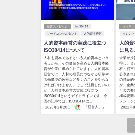
経営人トピック
iso30414
コンサル
リードコンサルタント
人的資本経営
タレント
人的資本経営の実践に役立つ
人的資
ISO30414について
に見る
マネジ
人材も資本であるという人的資本という
企業が投
考えから、その価値を高める人的資本経
得し、資
られる
営が企業に求められています。人的資本
析・提言
経営では、人材の成長につながる研修や
公表され
労働環境の改善など多くのことをやらな
の持続的
ければいけません。そこで注目したいの
が、企業
が、人的資本経営の実践に役立つ
可欠の要
ISO30414というガイドラインです。今
構成要素
回の記事では、ISO30414に...
メントシ
「経営人。」編集部
2023年2月20日
2022年