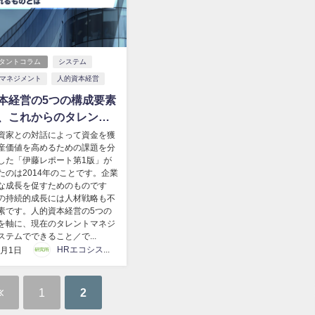
タントコラム
システム
マネジメント
人的資本経営
本経営の5つの構成要素
、これからのタレント
メントシステムに求め
資家との対話によって資金を獲
産価値を高めるための課題を分
ものとは
した「伊藤レポート第1版」が
たのは2014年のことです。企業
な成長を促すためのものです
の持続的成長には人材戦略も不
素です。人的資本経営の5つの
を軸に、現在のタレントマネジ
ステムでできること／で...
HRエコシステム研究所
8月1日
1
2