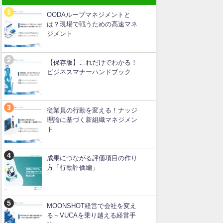
OODAループマネジメントと
は？現場で戦うための高速マネ
ジメント
【保存版】これだけでわかる！
ビジネスマナーハンドブック
従業員の行動を変える！ナッジ
理論に基づく新組織マネジメン
ト
成果につながる評価項目の作り
方「行動評価編」
MOONSHOT経営で会社を変え
る～VUCAを乗り越える経営手