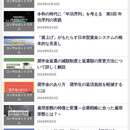
コンサルタントコラ
2024年10月16日
ム
令和の時代に「年功序列」を考える 第3回 年
功序列の実践
コンサルタントコラ
2024年9月13日
ム
「賃上げ」がもたらす日本型賃金システムの根
本的な見直し
コンサルタントコラ
2024年9月11日
ム
奨学金返還の減額制度と返還額の変更方法につ
いて詳しく解説
コンサルタントコラ
2024年9月9日
ム
奨学金のあり方 奨学生の返済負担を軽減する
には
コンサルタントコラ
2024年8月21日
ム
雇用形態の特徴と変遷～企業戦略に合った雇用
形態とは？～
コンサルタントコラ
2024年8月2日
ム