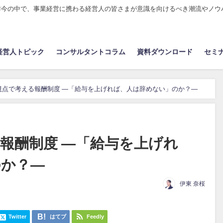
昨今の中で、事業経営に携わる経営人の皆さまが意識を向けるべき潮流やノウ
経営人トピック
コンサルタントコラム
資料ダウンロード
セミ
視点で考える報酬制度 ―「給与を上げれば、人は辞めない」のか？―
報酬制度 ―「給与を上げれ
のか？―
伊東 奈桜
Twitter
はてブ
Feedly