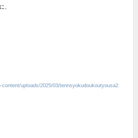
に、
）
wp-content/uploads/2025/03/tennsyokudoukoutyousa2