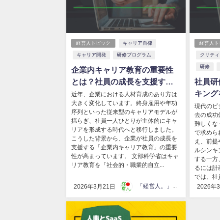
経営人トピック
キャリア自律
経営人ト
キャリア開発
研修プログラム
クリティ
研修
企業内キャリア教育の重要性
とは？社員の成長を支援する
社員研
研修・制度の作り方を解説
キング
近年、企業における人材育成のあり方は
大きく変化しています。終身雇用や年功
設計ポ
現代のビ
序列といった従来型のキャリアモデルが
去の成功
出す思
揺らぎ、社員一人ひとりが主体的にキャ
難しくな
リアを形成する時代へと移行しました。
で求めら
こうした背景から、企業が社員の成長を
え、前提
支援する「企業内キャリア教育」の重要
ルシンキ
性が高まっています。 文部科学省はキャ
する一方
リア教育を「社会的・職業的自立...
るには計
では、社
「経営人。」編集部
2026年3月21日
2026年