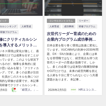
ピック
コンサルタントコラム
リーダー
カルシンキング
人材育成
人材育成
成功事例
研修プログラム
研修プログラム
次世代リーダー育成のための
修にクリティカルシン
企業内プログラム成功事例と
を導入するメリットと
は？研修設計・課題・実践モ
日本企業を取り巻く環境は急速に変化し
ています。VUCA時代の到来や2030年問
イント｜現場で成果を
デルを徹底解説
ジネス環境は変化が激しく、過
題、DX・SXの加速により、企業には単
体験だけでは成果を出すことが
考スキル研修とは？
なる管理職ではなく、経営視点を持つ次
っています。このような状況下
世代リーダーの育成が急務です。しか
れるのが、物事を多角的に捉
し、多くの企業では従来型の階層別研修
や思い込みを疑う「クリティカ
やOJTだけでは、未来の経営判断を担え
ング」です。多くの企業が注目
る人材を十分に育てられないという共通
、社員がこのスキルを身につけ
課題があります。 本記事...
画的な研修が必要です。本記事
員研修でクリティカルシンキ...
「経営人。」編集部
HRエコシステム研究所
3月6日
2026年2月5日