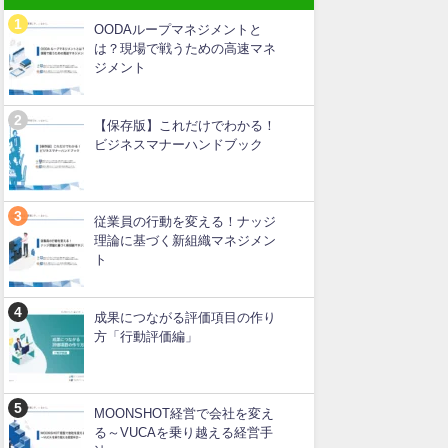
OODAループマネジメントと
は？現場で戦うための高速マネ
ジメント
【保存版】これだけでわかる！
ビジネスマナーハンドブック
従業員の行動を変える！ナッジ
理論に基づく新組織マネジメン
ト
成果につながる評価項目の作り
方「行動評価編」
MOONSHOT経営で会社を変え
る～VUCAを乗り越える経営手