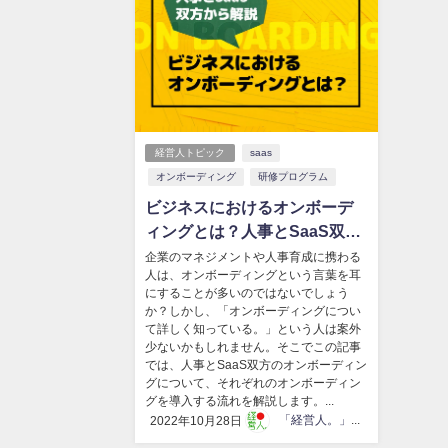
経営人トピック
saas
オンボーディング
研修プログラム
ビジネスにおけるオンボーデ
ィングとは？人事とSaaS双方
から解説
企業のマネジメントや人事育成に携わる
人は、オンボーディングという言葉を耳
にすることが多いのではないでしょう
か？しかし、「オンボーディングについ
て詳しく知っている。」という人は案外
少ないかもしれません。そこでこの記事
では、人事とSaaS双方のオンボーディン
グについて、それぞれのオンボーディン
グを導入する流れを解説します。...
「経営人。」編集部
2022年10月28日