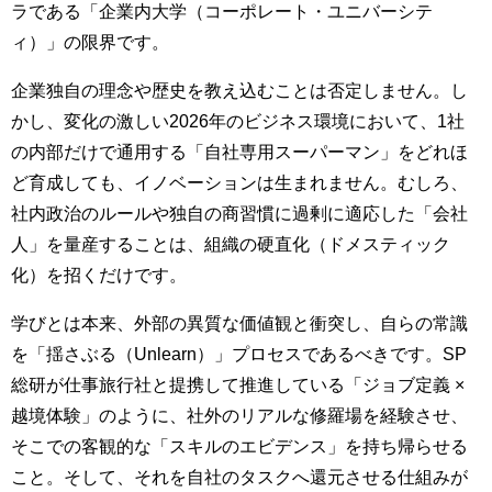
ラである「企業内大学（コーポレート・ユニバーシテ
ィ）」の限界です。
企業独自の理念や歴史を教え込むことは否定しません。し
かし、変化の激しい2026年のビジネス環境において、1社
の内部だけで通用する「自社専用スーパーマン」をどれほ
ど育成しても、イノベーションは生まれません。むしろ、
社内政治のルールや独自の商習慣に過剰に適応した「会社
人」を量産することは、組織の硬直化（ドメスティック
化）を招くだけです。
学びとは本来、外部の異質な価値観と衝突し、自らの常識
を「揺さぶる（Unlearn）」プロセスであるべきです。SP
総研が仕事旅行社と提携して推進している「ジョブ定義 ×
越境体験」のように、社外のリアルな修羅場を経験させ、
そこでの客観的な「スキルのエビデンス」を持ち帰らせる
こと。そして、それを自社のタスクへ還元させる仕組みが