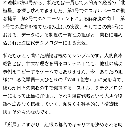
本連載の第1号から、私たちは一貫して人的資本経営の「北
極星」を探し求めてきました。第1号でのスキルベースの概
念提示、第2号でのAIエージェントによる解像度の向上、第
3号での逆算を捨てた積み上げの実践、そしてこの第4号に
おける、データによる制度の一貫性の担保と、業務に埋め
込まれた次世代テクノロジーによる実装。
私たちが辿り着いた結論は極めてシンプルです。人的資本
経営とは、壮大な理念を語るコンテストでも、他社の成功
事例をコピーするゲームでもありません。今、あなたの組
織にいる従業員一人ひとりの「Will（意志）」に光を当て、
彼らが日々の業務の中で発揮する「スキル」をテクノロジ
ーによって正当に評価し、それを経営戦略という大きな物
語へ淀みなく接続していく、泥臭くも科学的な「構造転
換」そのものなのです。
「所属」にすがり、組織の都合でキャリアを決められる時