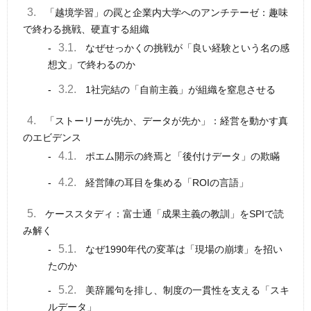
3.
「越境学習」の罠と企業内大学へのアンチテーゼ：趣味
で終わる挑戦、硬直する組織
3.1.
なぜせっかくの挑戦が「良い経験という名の感
想文」で終わるのか
3.2.
1社完結の「自前主義」が組織を窒息させる
4.
「ストーリーが先か、データが先か」：経営を動かす真
のエビデンス
4.1.
ポエム開示の終焉と「後付けデータ」の欺瞞
4.2.
経営陣の耳目を集める「ROIの言語」
5.
ケーススタディ：富士通「成果主義の教訓」をSPIで読
み解く
5.1.
なぜ1990年代の変革は「現場の崩壊」を招い
たのか
5.2.
美辞麗句を排し、制度の一貫性を支える「スキ
ルデータ」