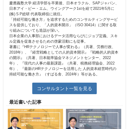
慶應義塾大学 経済学部を卒業後、日本オラクル、SAPジャパン、
日本アイ・ビー・エム、ウイングアーク1stを経て2021年5月に
(株) S P総研 代表取締役に就任。
「持続可能な働き方」を追求するためのコンサルティングサービ
スを提供しており、「人的資本開示」（ISO 30414）に関する取
り組みについても造詣が深い。
日本企業の人事部におけるデータ活用ならびにジョブ定義、スキ
ル定義を促進させるための啓蒙活動にも従事。
著書に『HRテクノロジーで人事が変わる』（共著、労務行政、
2018年）、『経営戦略としての人的資本開示』『戦略的人的資本
の開示』（共著、日本能率協会マネジメントセンター、2022
年）、『現代の人事の最新課題』（共著、税務経理協会、2022
年）、『最新のHRテクノロジーを活用した 人的資本経営時代の
持続可能な働き方』（すばる舎、2024年）等がある。
コンサルタント一覧を見る
最近書いた記事