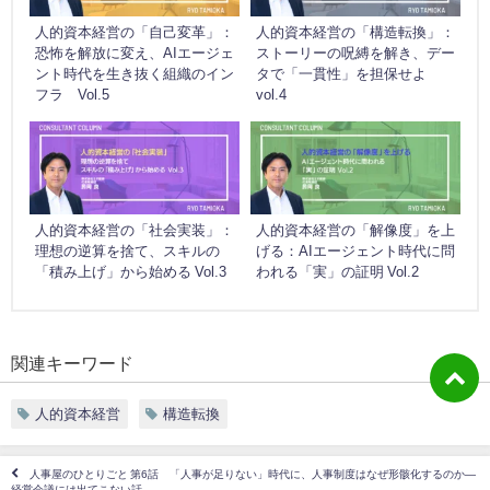
人的資本経営の「自己変革」：
人的資本経営の「構造転換」：
恐怖を解放に変え、AIエージェ
ストーリーの呪縛を解き、デー
ント時代を生き抜く組織のイン
タで「一貫性」を担保せよ
フラ Vol.5
vol.4
人的資本経営の「社会実装」：
人的資本経営の「解像度」を上
理想の逆算を捨て、スキルの
げる：AIエージェント時代に問
「積み上げ」から始める Vol.3
われる「実」の証明 Vol.2
関連キーワード
人的資本経営
構造転換
人事屋のひとりごと 第6話 「人事が足りない」時代に、人事制度はなぜ形骸化するのか―
経営会議には出てこない話―