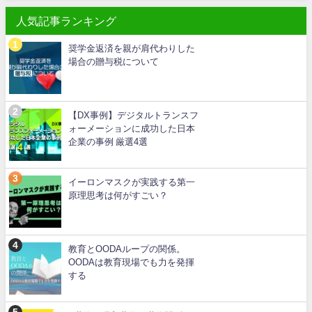
人気記事ランキング
奨学金返済を親が肩代わりした
場合の贈与税について
【DX事例】デジタルトランスフ
ォーメーションに成功した日本
企業の事例 厳選4選
イーロンマスクが実践する第一
原理思考は何がすごい？
教育とOODAループの関係。
OODAは教育現場でも力を発揮
する