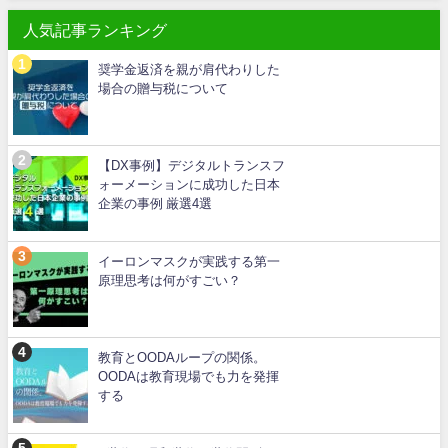
人気記事ランキング
奨学金返済を親が肩代わりした
場合の贈与税について
【DX事例】デジタルトランスフ
ォーメーションに成功した日本
企業の事例 厳選4選
イーロンマスクが実践する第一
原理思考は何がすごい？
教育とOODAループの関係。
OODAは教育現場でも力を発揮
する