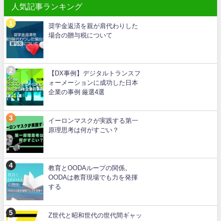
人気記事ランキング
奨学金返済を親が肩代わりした
場合の贈与税について
【DX事例】デジタルトランスフ
ォーメーションに成功した日本
企業の事例 厳選4選
イーロンマスクが実践する第一
原理思考は何がすごい？
教育とOODAループの関係。
OODAは教育現場でも力を発揮
する
Z世代と昭和世代の世代間ギャッ