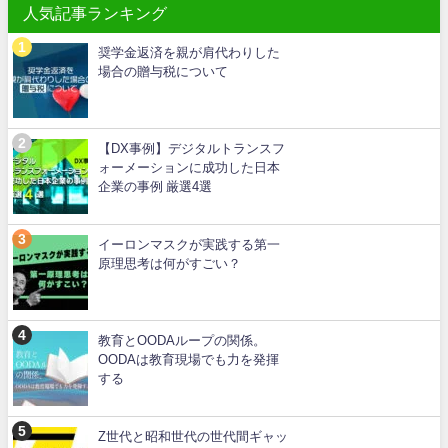
人気記事ランキング
奨学金返済を親が肩代わりした
場合の贈与税について
【DX事例】デジタルトランスフ
ォーメーションに成功した日本
企業の事例 厳選4選
イーロンマスクが実践する第一
原理思考は何がすごい？
教育とOODAループの関係。
OODAは教育現場でも力を発揮
する
Z世代と昭和世代の世代間ギャッ