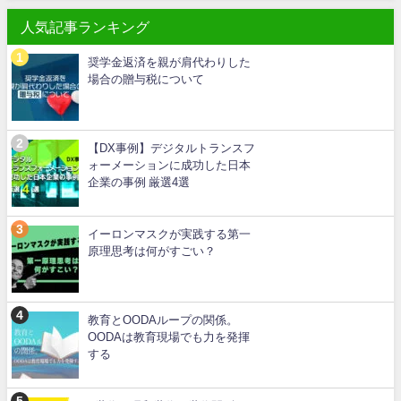
人気記事ランキング
奨学金返済を親が肩代わりした
場合の贈与税について
【DX事例】デジタルトランスフ
ォーメーションに成功した日本
企業の事例 厳選4選
イーロンマスクが実践する第一
原理思考は何がすごい？
教育とOODAループの関係。
OODAは教育現場でも力を発揮
する