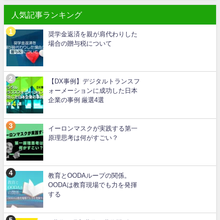
人気記事ランキング
奨学金返済を親が肩代わりした
場合の贈与税について
【DX事例】デジタルトランスフ
ォーメーションに成功した日本
企業の事例 厳選4選
イーロンマスクが実践する第一
原理思考は何がすごい？
教育とOODAループの関係。
OODAは教育現場でも力を発揮
する