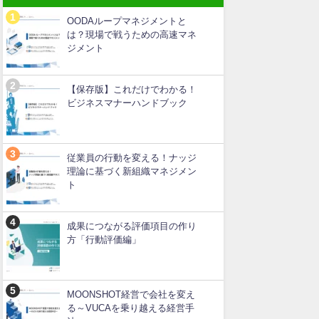
OODAループマネジメントと
は？現場で戦うための高速マネ
ジメント
【保存版】これだけでわかる！
ビジネスマナーハンドブック
従業員の行動を変える！ナッジ
理論に基づく新組織マネジメン
ト
成果につながる評価項目の作り
方「行動評価編」
MOONSHOT経営で会社を変え
る～VUCAを乗り越える経営手