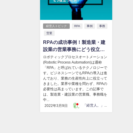
経営人トピック
RPA
事例
事務
営業
RPAの成功事例！製造業・建
設業の営業事務にどう役立つ
のか？
ロボティックプロセスオートメーション
(Robotic Process Automation)は通称
「RPA」と呼ばれているテクノロジーで
す。ビジネスシーンでもRPAの導入は進
んでおり、業務の生産性向上に役立って
きました。業界や業種を問わず、RPAの
必要性は高まっています。この記事で
は、製造業・建設業の営業職、事務職を
中...
「経営人。」編集部
2022年3月9日