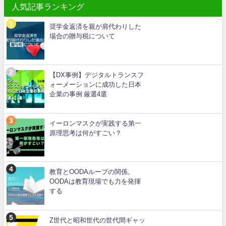
人気記事ランキング
奨学金返済を親が肩代わりした
場合の贈与税について
【DX事例】デジタルトランスフ
ォーメーションに成功した日本
企業の事例 厳選4選
イーロンマスクが実践する第一
原理思考は何がすごい？
教育とOODAループの関係。
OODAは教育現場でも力を発揮
する
Z世代と昭和世代の世代間ギャッ