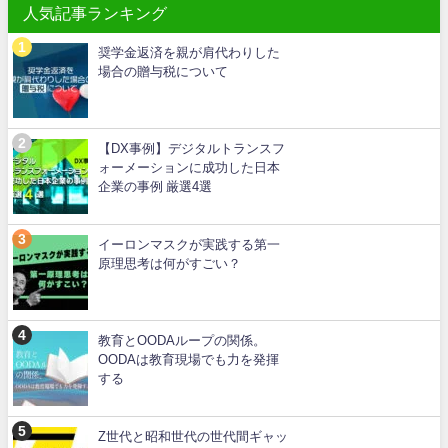
人気記事ランキング
奨学金返済を親が肩代わりした
場合の贈与税について
【DX事例】デジタルトランスフ
ォーメーションに成功した日本
企業の事例 厳選4選
イーロンマスクが実践する第一
原理思考は何がすごい？
教育とOODAループの関係。
OODAは教育現場でも力を発揮
する
Z世代と昭和世代の世代間ギャッ