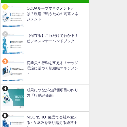
OODAループマネジメントと
は？現場で戦うための高速マネ
ジメント
【保存版】これだけでわかる！
ビジネスマナーハンドブック
従業員の行動を変える！ナッジ
理論に基づく新組織マネジメン
ト
成果につながる評価項目の作り
方「行動評価編」
MOONSHOT経営で会社を変え
る～VUCAを乗り越える経営手