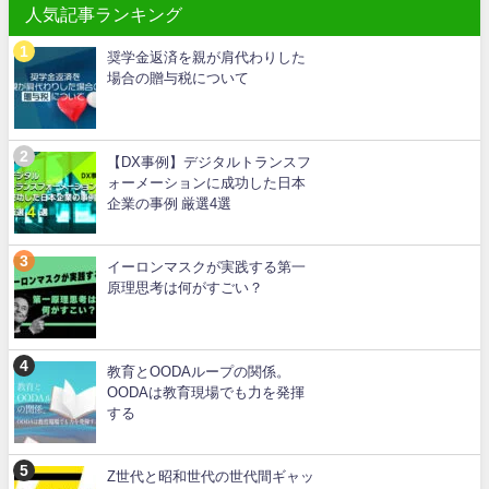
人気記事ランキング
奨学金返済を親が肩代わりした
場合の贈与税について
【DX事例】デジタルトランスフ
ォーメーションに成功した日本
企業の事例 厳選4選
イーロンマスクが実践する第一
原理思考は何がすごい？
教育とOODAループの関係。
OODAは教育現場でも力を発揮
する
Z世代と昭和世代の世代間ギャッ