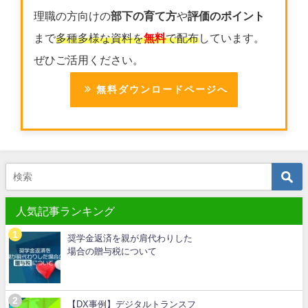
理職の方向けの
部下の育て方
や
評価のポイント
まで
多種多様な資料を
無料
で配布
しています。
ぜひご活用ください。
無料ダウンロードページへ
人気記事ランキング
奨学金返済を親が肩代わりした
場合の贈与税について
【DX事例】デジタルトランスフ