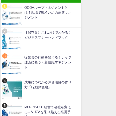
OODAループマネジメントと
は？現場で戦うための高速マネ
ジメント
【保存版】これだけでわかる！
ビジネスマナーハンドブック
従業員の行動を変える！ナッジ
理論に基づく新組織マネジメン
ト
成果につながる評価項目の作り
方「行動評価編」
MOONSHOT経営で会社を変え
る～VUCAを乗り越える経営手