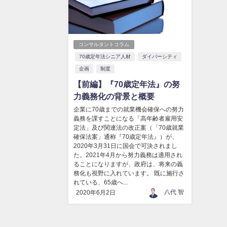
コンサルタントコラム
70歳定年法シニア人材
ダイバーシティ
企画
制度
【前編】『70歳定年法』の努
力義務化の背景と概要
企業に70歳までの就業機会確保への努力
義務を課すことになる「高年齢者雇用安
定法」及び関連法の改正案（「70歳就業
確保法案」通称『70歳定年法』）が、
2020年3月31日に国会で可決されまし
た。2021年4月から努力義務は適用され
ることになりますが、政府は、将来の義
務化も視野に入れています。 既に施行さ
れている、65歳へ...
八代 智
2020年6月2日