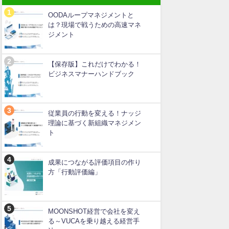
OODAループマネジメントと
は？現場で戦うための高速マネ
ジメント
【保存版】これだけでわかる！
ビジネスマナーハンドブック
従業員の行動を変える！ナッジ
理論に基づく新組織マネジメン
ト
成果につながる評価項目の作り
方「行動評価編」
MOONSHOT経営で会社を変え
る～VUCAを乗り越える経営手