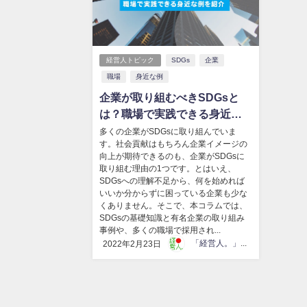
経営人トピック
SDGs
企業
職場
身近な例
企業が取り組むべきSDGsと
は？職場で実践できる身近な
例を紹介
多くの企業がSDGsに取り組んでいま
す。社会貢献はもちろん企業イメージの
向上が期待できるのも、企業がSDGsに
取り組む理由の1つです。とはいえ、
SDGsへの理解不足から、何を始めれば
いいか分からずに困っている企業も少な
くありません。そこで、本コラムでは、
SDGsの基礎知識と有名企業の取り組み
事例や、多くの職場で採用され...
「経営人。」編集部
2022年2月23日