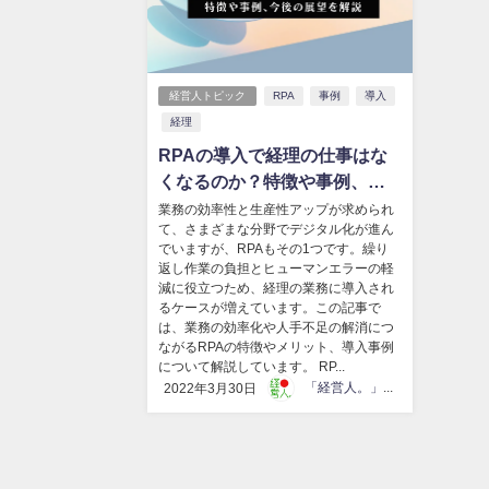
経営人トピック
RPA
事例
導入
経理
RPAの導入で経理の仕事はな
くなるのか？特徴や事例、今
後の展望を解説
業務の効率性と生産性アップが求められ
て、さまざまな分野でデジタル化が進ん
でいますが、RPAもその1つです。繰り
返し作業の負担とヒューマンエラーの軽
減に役立つため、経理の業務に導入され
るケースが増えています。この記事で
は、業務の効率化や人手不足の解消につ
ながるRPAの特徴やメリット、導入事例
について解説しています。 RP...
「経営人。」編集部
2022年3月30日