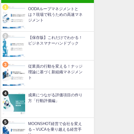
OODAループマネジメントと
は？現場で戦うための高速マネ
ジメント
【保存版】これだけでわかる！
ビジネスマナーハンドブック
従業員の行動を変える！ナッジ
理論に基づく新組織マネジメン
ト
成果につながる評価項目の作り
方「行動評価編」
MOONSHOT経営で会社を変え
る～VUCAを乗り越える経営手