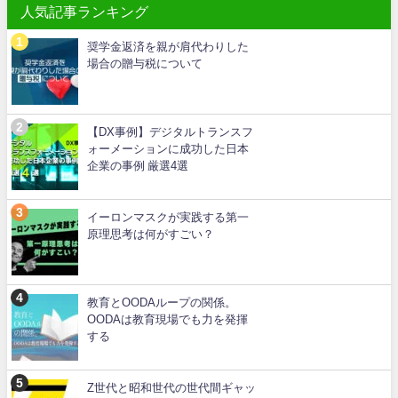
人気記事ランキング
奨学金返済を親が肩代わりした
場合の贈与税について
【DX事例】デジタルトランスフ
ォーメーションに成功した日本
企業の事例 厳選4選
イーロンマスクが実践する第一
原理思考は何がすごい？
教育とOODAループの関係。
OODAは教育現場でも力を発揮
する
Z世代と昭和世代の世代間ギャッ