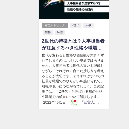
経営人トピック
z世代
人事
性格
特徴
Z世代の特徴とは？人事担当者
が注意するべき性格や職場で
の傾向
世代が変わると性格や価値観が大きくず
れてしまうのは、珍しい現象ではありま
せん。人事担当者は世代の違いを理解し
ながら、それぞれに合った接し方を考え
ることが大切です。そうすればすべての
社員が職場でのやりがいを感じられて、
離職率低下につながるでしょう。この記
事では、「Z世代」と呼ばれる層の性格
や職場での傾向について解説します...
「経営人。」編集部
2022年4月1日