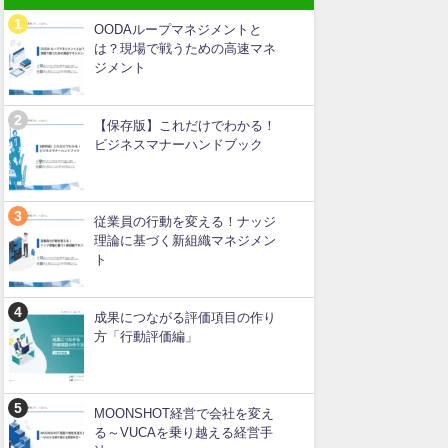
OODAループマネジメントと
は？現場で戦うための高速マネ
ジメント
【保存版】これだけでわかる！
ビジネスマナーハンドブック
従業員の行動を変える！ナッジ
理論に基づく新組織マネジメン
ト
成果につながる評価項目の作り
方「行動評価編」
MOONSHOT経営で会社を変え
る～VUCAを乗り越える経営手