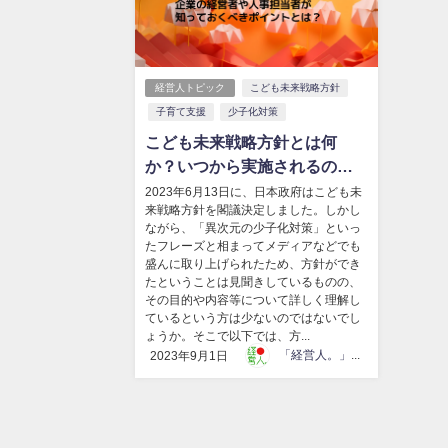
経営人トピック
こども未来戦略方針
子育て支援
少子化対策
こども未来戦略方針とは何
か？いつから実施されるの
か？企業の経営者や人事担当
2023年6月13日に、日本政府はこども未
来戦略方針を閣議決定しました。しかし
者が知っておくべきポイント
ながら、「異次元の少子化対策」といっ
とは？
たフレーズと相まってメディアなどでも
盛んに取り上げられたため、方針ができ
たということは見聞きしているものの、
その目的や内容等について詳しく理解し
ているという方は少ないのではないでし
ょうか。そこで以下では、方...
「経営人。」編集部
2023年9月1日