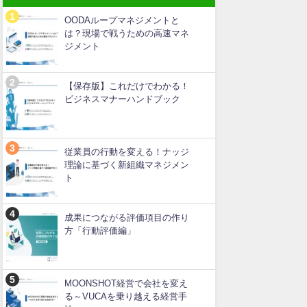
OODAループマネジメントと
は？現場で戦うための高速マネ
ジメント
【保存版】これだけでわかる！
ビジネスマナーハンドブック
従業員の行動を変える！ナッジ
理論に基づく新組織マネジメン
ト
成果につながる評価項目の作り
方「行動評価編」
MOONSHOT経営で会社を変え
る～VUCAを乗り越える経営手