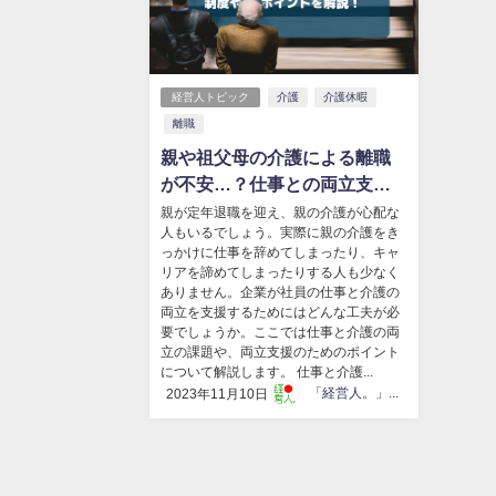
経営人トピック
介護
介護休暇
離職
親や祖父母の介護による離職
が不安…？仕事との両立支援
のための制度やポイントを解
親が定年退職を迎え、親の介護が心配な
人もいるでしょう。実際に親の介護をき
説！
っかけに仕事を辞めてしまったり、キャ
リアを諦めてしまったりする人も少なく
ありません。企業が社員の仕事と介護の
両立を支援するためにはどんな工夫が必
要でしょうか。ここでは仕事と介護の両
立の課題や、両立支援のためのポイント
について解説します。 仕事と介護...
「経営人。」編集部
2023年11月10日