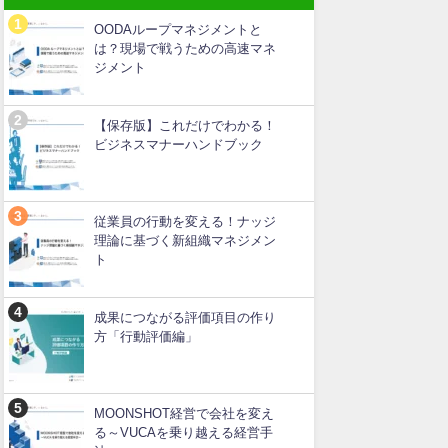
OODAループマネジメントと
は？現場で戦うための高速マネ
ジメント
【保存版】これだけでわかる！
ビジネスマナーハンドブック
従業員の行動を変える！ナッジ
理論に基づく新組織マネジメン
ト
成果につながる評価項目の作り
方「行動評価編」
MOONSHOT経営で会社を変え
る～VUCAを乗り越える経営手