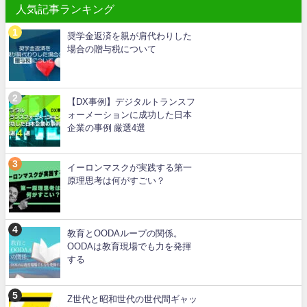
人気記事ランキング
奨学金返済を親が肩代わりした
場合の贈与税について
【DX事例】デジタルトランスフ
ォーメーションに成功した日本
企業の事例 厳選4選
イーロンマスクが実践する第一
原理思考は何がすごい？
教育とOODAループの関係。
OODAは教育現場でも力を発揮
する
Z世代と昭和世代の世代間ギャッ