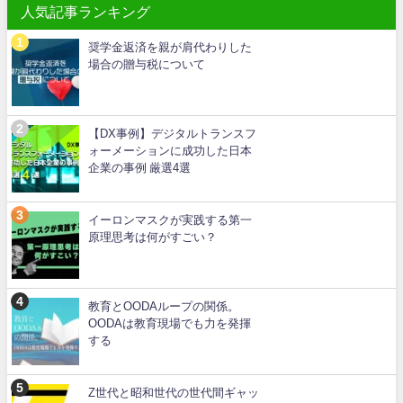
人気記事ランキング
奨学金返済を親が肩代わりした
場合の贈与税について
【DX事例】デジタルトランスフ
ォーメーションに成功した日本
企業の事例 厳選4選
イーロンマスクが実践する第一
原理思考は何がすごい？
教育とOODAループの関係。
OODAは教育現場でも力を発揮
する
Z世代と昭和世代の世代間ギャッ