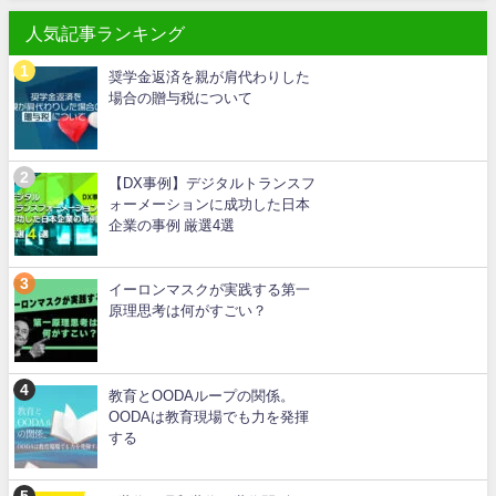
人気記事ランキング
奨学金返済を親が肩代わりした
場合の贈与税について
【DX事例】デジタルトランスフ
ォーメーションに成功した日本
企業の事例 厳選4選
イーロンマスクが実践する第一
原理思考は何がすごい？
教育とOODAループの関係。
OODAは教育現場でも力を発揮
する